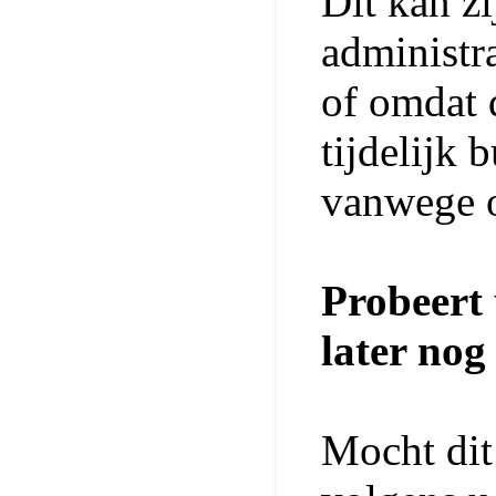
Dit kan z
administr
of omdat 
tijdelijk 
vanwege 
Probeert 
later nog
Mocht dit