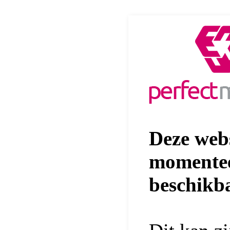
Deze webs
momentee
beschikb