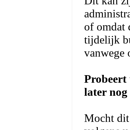
Dit kan z
administr
of omdat 
tijdelijk 
vanwege 
Probeert 
later nog
Mocht dit