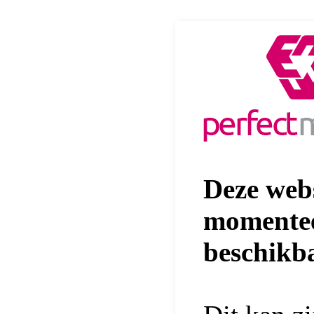
Deze webs
momentee
beschikb